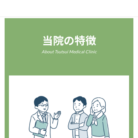
当院の特徴
About Tsutsui Medical Clinic