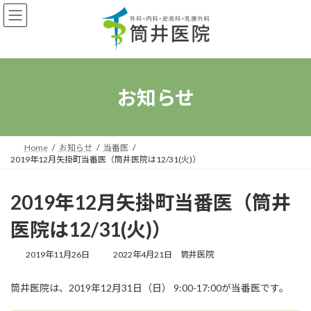
コ
ナ
ン
ビ
テ
ゲ
ン
ー
ツ
シ
へ
ョ
ス
ン
お知らせ
キ
に
ッ
移
プ
動
Home
お知らせ
当番医
2019年12月矢掛町当番医（筒井医院は12/31(火)）
2019年12月矢掛町当番医（筒井
医院は12/31(火)）
最
2019年11月26日
2022年4月21日
筒井医院
終
更
筒井医院は、
2019
年
12
月
31
日（日）
9:00-17:00
が当番医です。
新
日